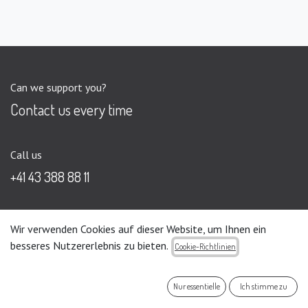
Can we support you?
Contact us every time
Call us
+41 43 388 88 11
Send us a mail
Wir verwenden Cookies auf dieser Website, um Ihnen ein
info@ducasystems.com
besseres Nutzererlebnis zu bieten.
Cookie-Richtlinien
Nur essentielle
Ich stimme zu