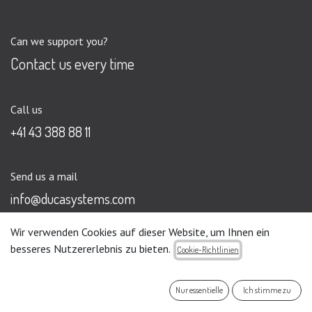
Can we support you?
Contact us every time
Call us
+41 43 388 88 11
Send us a mail
info@ducasystems.com
Wir verwenden Cookies auf dieser Website, um Ihnen ein
besseres Nutzererlebnis zu bieten.
Cookie-Richtlinien
Home
•
About us
•
Impressum
•
Privacy Policy
•
Nur essentielle
Ich stimme zu
Copyright © DUCA Systems
English (UK)