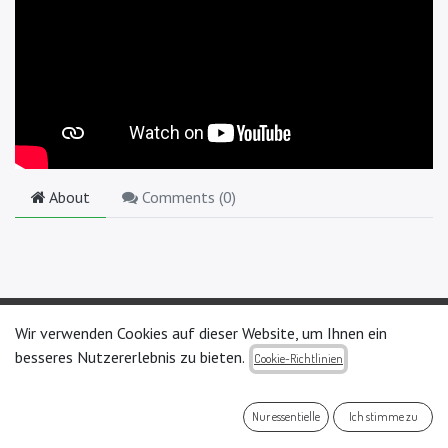
About
Comments (
0
)
Wir verwenden Cookies auf dieser Website, um Ihnen ein
besseres Nutzererlebnis zu bieten.
Can we support you?
Cookie-Richtlinien
Contact us every time
Nur essentielle
Ich stimme zu